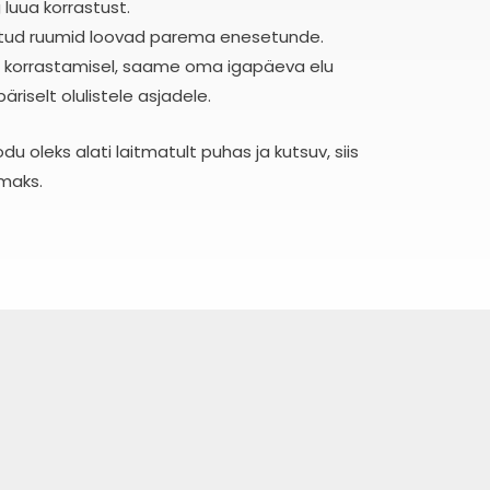
 luua korrastust.
statud ruumid loovad parema enesetunde.
ja korrastamisel, saame oma igapäeva elu
iselt olulistele asjadele.
du oleks alati laitmatult puhas ja kutsuv, siis
amaks.