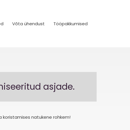
ed
Võta ühendust
Tööpakkumised
niseeritud asjade.
ha koristamises natukene rohkem!