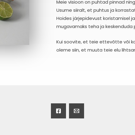
Meie visioon on puhtad pinnad ning
Usume siiralt, et puhtus ja korra
Hoides järjepidevust koristamisel 
mugavamaks teha ja keskenduda pär
Kui soovite, et teie ettevõtte või ko
oleme siin, et muuta teie elu lihts