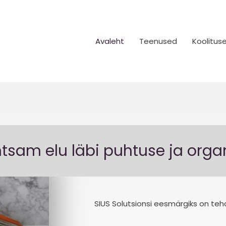
Avaleht
Teenused
Koolitus
htsam elu läbi puhtuse ja orga
SIUS Solutsionsi eesmärgiks on te